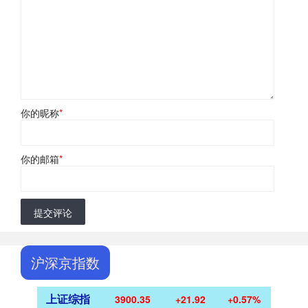
你的昵称
*
你的邮箱
*
提交评论
沪深京指数
上证综指
3900.35
+21.92
+0.57%