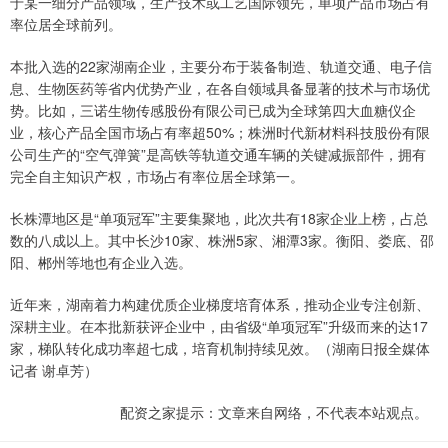
于某一细分产品领域，生产技术或工艺国际领先，单项产品市场占有
率位居全球前列。
本批入选的22家湖南企业，主要分布于装备制造、轨道交通、电子信
息、生物医药等省内优势产业，在各自领域具备显著的技术与市场优
势。比如，三诺生物传感股份有限公司已成为全球第四大血糖仪企
业，核心产品全国市场占有率超50%；株洲时代新材料科技股份有限
公司生产的“空气弹簧”是高铁等轨道交通车辆的关键减振部件，拥有
完全自主知识产权，市场占有率位居全球第一。
长株潭地区是“单项冠军”主要集聚地，此次共有18家企业上榜，占总
数的八成以上。其中长沙10家、株洲5家、湘潭3家。衡阳、娄底、邵
阳、郴州等地也有企业入选。
近年来，湖南着力构建优质企业梯度培育体系，推动企业专注创新、
深耕主业。在本批新获评企业中，由省级“单项冠军”升级而来的达17
家，梯队转化成功率超七成，培育机制持续见效。（湖南日报全媒体
记者 谢卓芳）
配资之家提示：文章来自网络，不代表本站观点。