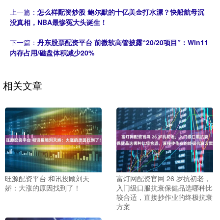
上一篇：
怎么样配资炒股 鲍尔默的十亿美金打水漂？快船航母沉
没真相，NBA最惨冤大头诞生！
下一篇：
丹东股票配资平台 前微软高管披露“20/20项目”：Win11
内存占用/磁盘体积减少20%
相关文章
旺源配资平台 和讯投顾刘天
富灯网配资官网 26 岁抗初老，
娇：大涨的原因找到了！
入门级口服抗衰保健品选哪种比
较合适，直接抄作业的终极抗衰
方案