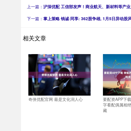
上一篇：
沪深优配 工信部发声！商业航天、新材料等产
下一篇：
掌上策略 钱诚·同享: 362股争雄, 1月5日异动股
相关文章
奇侠优配官网 最是文化润人心
要配资APP下
字看配偶属相绝
藏