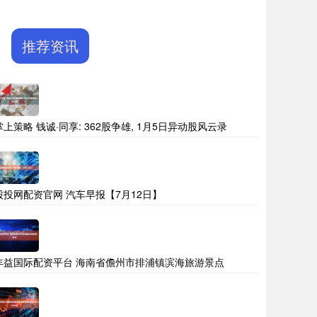
推荐资讯
掌上策略 钱诚·同享: 362股争雄, 1月5日异动股风云录
股投网配资官网 汽车早报【7月12日】
丰益国际配资平台 海南省儋州市排浦镇滨海旅游景点