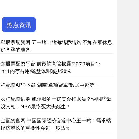
热点资讯
邯郸股票配资网 五一堵山堵海堵桥堵路 不如在家休息
做好备孕的准备
东股票配资平台 前微软高管披露“20/20项目”：
in11内存占用/磁盘体积减少20%
祥配资APP下载 湖南“单项冠军”数居中部第一
怎么样配资炒股 鲍尔默的十亿美金打水漂？快船航母
沉没真相，NBA最惨冤大头诞生！
沪金配资官网 中国国际经济交流中心王一鸣：需求端
对经济增长的重要性会进一步凸显