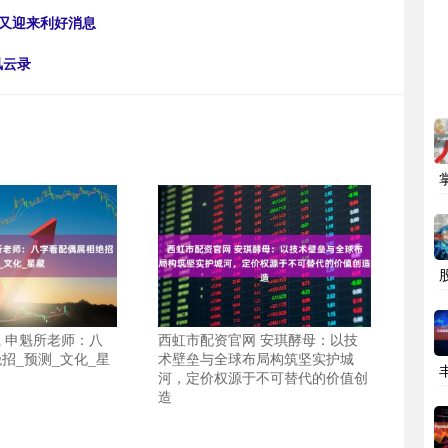
业又迎来利好消息
风云录
载 申魁所老师：八
西虹市配资官网 安琪酵母：以技
招_预测_文化_星
术壁垒与全球布局构筑坚实护城
河，定价权源于不可替代的价值创
造