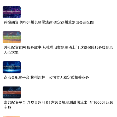
镕盛融资 美得州州长签署法律 确定该州重划国会选区图
外汇配资官网 服务故事|从梳理旧案到主动上门 这份保险服务暖到老
人心坎里
点点金配资平台 杭州园林：公司暂无稳定币相关业务
富邦配资平台 含华量超问界! 东风奕境寒测谍照流出, 配16000T压铸
车身