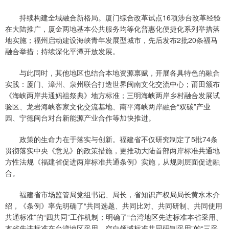
持续构建全域融合新格局。厦门综合改革试点16项涉台改革经验
在大陆推广，厦金两地基本公共服务均等化普惠化便捷化系列举措落
地实施；福州启动建设海峡青年发展型城市，先后发布2批20条福马
融合举措；持续深化平潭开放发展。
与此同时，其他地区也结合本地资源禀赋，开展各具特色的融合
实践：厦门、漳州、泉州联合打造世界闽南文化交流中心；莆田颁布
《海峡两岸共通妈祖祭典》地方标准；三明海峡两岸乡村融合发展试
验区、龙岩海峡客家文化交流基地、南平海峡两岸融合“双碳”产业
园、宁德闽台对台新能源产业合作等加快推进。
政策的生命力在于落实与创新。福建省不仅研究制定了5批74条
贯彻落实中央《意见》的政策措施，更推动大陆首部两岸标准共通地
方性法规《福建省促进两岸标准共通条例》实施，从规则层面促进融
合。
福建省市场监管局党组书记、局长，省知识产权局局长黄水木介
绍，《条例》率先明确了“共同选题、共同比对、共同研制、共同使用
共通标准”的“四共同”工作机制；明确了“台湾地区先进标准本省采用、
本省先进标准在台湾地区采用、空白领域标准共同研制采用”的“三采