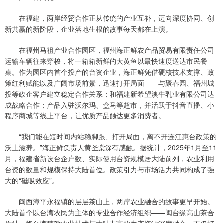
在福建，两岸经贸合作正从传统的产业互补，迈向深度协同、创
新共赢的新阶段，企业落地生根的故事每天都在上演。
在福州马祖产业合作园区，福州海正鲜农产品贸易有限责任公司
运输车辆往来穿梭，将一箱箱新鲜的大黄鱼以最快速度送达市民餐
桌。作为园区内首个投产的台资企业，海正鲜凭借硬核技术支撑、政
策红利赋能以及广阔市场前景，迅速打开局面——与聚春园、福州城
投等政企客户建立稳定合作关系；和福建新希望澳牛乳业有限公司达
成战略合作；产品入驻沃尔玛、盒马等超市，并活跃于抖音直播、小
程序商城等线上平台，让优质产品触达更多消费者。
“我们能在短时间内站稳脚跟、打开局面，离不开连江惠台政策的
沃土滋养。”海正鲜负责人黄圣棠深有感触。据统计，2025年1月至11
月，福建省新设台企户数、实际使用台资规模居大陆前列，农业利用
台资的数量和规模保持大陆首位。政策引力与市场活力共同构成了强
大的“磁吸效应”。
闽西漳平永福镇的层层茶山上，两岸农业融合的故事更早开始。
大陆首个以台湾农民为主体的专业合作经济组织——闽台缘高山茶合