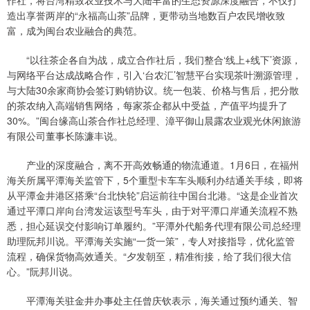
作社，将台湾精致农业技术与大陆丰富的生态资源深度融合，不仅打
造出享誉两岸的“永福高山茶”品牌，更带动当地数百户农民增收致
富，成为闽台农业融合的典范。
“以往茶企各自为战，成立合作社后，我们整合‘线上+线下’资源，
与网络平台达成战略合作，引入‘台农汇’智慧平台实现茶叶溯源管理，
与大陆30余家商协会签订购销协议。统一包装、价格与售后，把分散
的茶农纳入高端销售网络，每家茶企都从中受益，产值平均提升了
30%。”闽台缘高山茶合作社总经理、漳平御山晨露农业观光休闲旅游
有限公司董事长陈濂丰说。
产业的深度融合，离不开高效畅通的物流通道。1月6日，在福州
海关所属平潭海关监管下，5个重型卡车车头顺利办结通关手续，即将
从平潭金井港区搭乘“台北快轮”启运前往中国台北港。“这是企业首次
通过平潭口岸向台湾发运该型号车头，由于对平潭口岸通关流程不熟
悉，担心延误交付影响订单履约。”平潭外代船务代理有限公司总经理
助理阮邦川说。平潭海关实施“一货一策”，专人对接指导，优化监管
流程，确保货物高效通关。“夕发朝至，精准衔接，给了我们很大信
心。”阮邦川说。
平潭海关驻金井办事处主任曾庆钦表示，海关通过预约通关、智