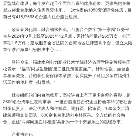
展型城市建设，每年发布超千个面向台青的优质岗位；更率先把在榕
就业创业台胞纳入住房保障体系，一次性提供1050套保障性住房，目
前已有418户668名台胞入住台胞公租房。
政策春风化雨，融合细水长流。台胞台企数字“第一家园”服务平
台从2024年9月上线至2025年12月底，累计访问量超265万次，办理
事项1.5万件；建成服务全省法院的台湾地区法律查明平台，设立大陆
首个涉台海事纠纷解决中心……
马祖乡亲、福建水利电力职业技术学院经济管理学院副教授林国
松表示：“福马‘同城生活圈’第二批政策覆盖面广、针对性强，如台企
享租金减免、台胞获住房保障等举措，切实提升了马祖乡亲在福州生
活工作的便利度与归属感。”
社会组织的门向台胞敞开，高校讲台上有了更多台师的身影，超
2600名台湾学生在闽求学，一批台胞担任台资企业协会等非宗教社会
组织负责人、法定代表人和仲裁员、调解员、陪审员，180余支台湾
建筑师和文创团队、600余名台胞助力乡村振兴。全方位的社会融
合，正让“两岸同胞血脉相连”具象为一个个安居乐业的温暖故事。
产业协同化