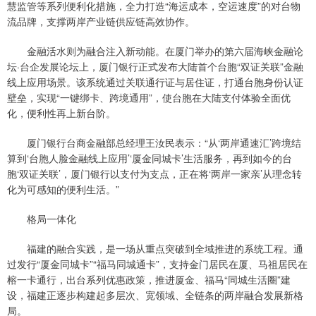
慧监管等系列便利化措施，全力打造“海运成本，空运速度”的对台物
流品牌，支撑两岸产业链供应链高效协作。
金融活水则为融合注入新动能。在厦门举办的第六届海峡金融论
坛·台企发展论坛上，厦门银行正式发布大陆首个台胞“双证关联”金融
线上应用场景。该系统通过关联通行证与居住证，打通台胞身份认证
壁垒，实现“一键绑卡、跨境通用”，使台胞在大陆支付体验全面优
化，便利性再上新台阶。
厦门银行台商金融部总经理王汝民表示：“从‘两岸通速汇’跨境结
算到‘台胞人脸金融线上应用’‘厦金同城卡’生活服务，再到如今的台
胞‘双证关联’，厦门银行以支付为支点，正在将‘两岸一家亲’从理念转
化为可感知的便利生活。”
格局一体化
福建的融合实践，是一场从重点突破到全域推进的系统工程。通
过发行“厦金同城卡”“福马同城通卡”，支持金门居民在厦、马祖居民在
榕一卡通行，出台系列优惠政策，推进厦金、福马“同城生活圈”建
设，福建正逐步构建起多层次、宽领域、全链条的两岸融合发展新格
局。