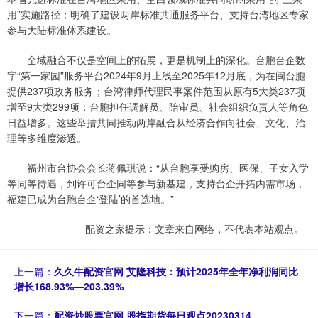
用”实施路径；明确了建设两岸标准共通服务平台、支持台湾地区专家
参与大陆标准体系建设。
全域融合不仅是空间上的拓展，更是机制上的深化。台胞台企数
字“第一家园”服务平台2024年9月上线至2025年12月底，为在闽台胞
提供237项政务服务；台湾律师代理民事案件范围从原有5大类237项
增至9大类299项；台胞担任调解员、陪审员、社会组织负责人等角色
日益增多。这些举措共同推动两岸融合从经济合作向社会、文化、治
理等多维度渗透。
福州市台协会会长蒋佩琪说：“从台胞享受购房、医保、子女入学
等同等待遇，到许可台企同等参与新基建，支持台企开拓内需市场，
福建已成为台胞台企‘登陆’的首选地。”
配资之家提示：文章来自网络，不代表本站观点。
上一篇：
久久牛配资官网 艾隆科技：预计2025年全年净利润同比
增长168.93%—203.39%
下一篇：
配资炒股票官网 股指期货每日观点20230314