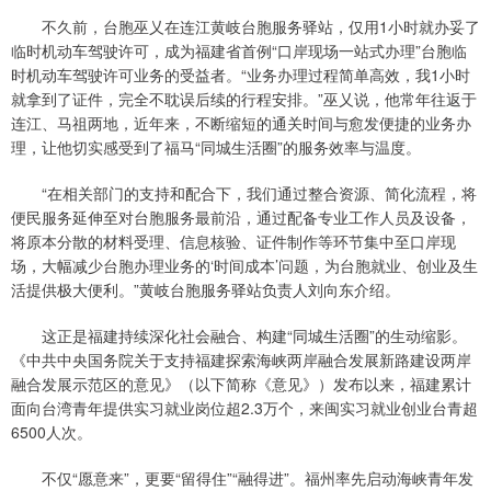
不久前，台胞巫乂在连江黄岐台胞服务驿站，仅用1小时就办妥了
临时机动车驾驶许可，成为福建省首例“口岸现场一站式办理”台胞临
时机动车驾驶许可业务的受益者。“业务办理过程简单高效，我1小时
就拿到了证件，完全不耽误后续的行程安排。”巫乂说，他常年往返于
连江、马祖两地，近年来，不断缩短的通关时间与愈发便捷的业务办
理，让他切实感受到了福马“同城生活圈”的服务效率与温度。
“在相关部门的支持和配合下，我们通过整合资源、简化流程，将
便民服务延伸至对台胞服务最前沿，通过配备专业工作人员及设备，
将原本分散的材料受理、信息核验、证件制作等环节集中至口岸现
场，大幅减少台胞办理业务的‘时间成本’问题，为台胞就业、创业及生
活提供极大便利。”黄岐台胞服务驿站负责人刘向东介绍。
这正是福建持续深化社会融合、构建“同城生活圈”的生动缩影。
《中共中央国务院关于支持福建探索海峡两岸融合发展新路建设两岸
融合发展示范区的意见》（以下简称《意见》）发布以来，福建累计
面向台湾青年提供实习就业岗位超2.3万个，来闽实习就业创业台青超
6500人次。
不仅“愿意来”，更要“留得住”“融得进”。福州率先启动海峡青年发