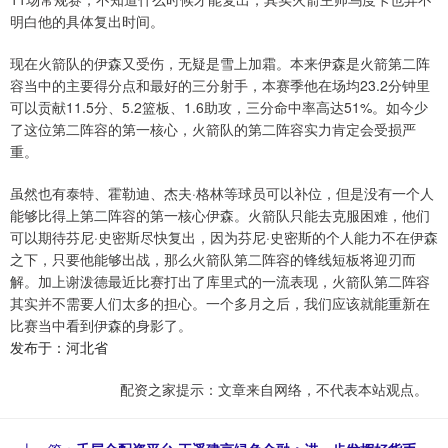
明白他的具体复出时间。
现在火箭队的伊森又受伤，无疑是雪上加霜。本来伊森是火箭第二阵
容当中的主要得分点和最好的三分射手，本赛季他在场均23.2分钟里
可以贡献11.5分、5.2篮板、1.6助攻，三分命中率高达51%。如今少
了这位第二阵容的第一核心，火箭队的第二阵容实力肯定会受损严
重。
虽然也有泰特、霍勒迪、杰夫·格林等球员可以补位，但是没有一个人
能够比得上第二阵容的第一核心伊森。火箭队只能去克服困难，他们
可以期待芬尼·史密斯尽快复出，因为芬尼·史密斯的个人能力不在伊森
之下，只要他能够出战，那么火箭队第二阵容的锋线短板将迎刃而
解。加上谢泼德最近比赛打出了库里式的一流表现，火箭队第二阵容
其实并不需要人们太多的担心。一个多月之后，我们应该就能重新在
比赛当中看到伊森的身影了。
发布于：河北省
配资之家提示：文章来自网络，不代表本站观点。