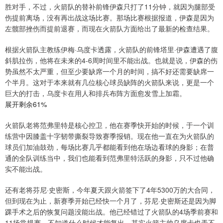
胜对手，不过，火箭队的替补前锋伊森只打了11分钟，就因为腿部受
伤提前离场，没有再出战这场比赛。那场比赛根据报道，伊森是因为
左髋部挫伤而提前退赛，而现在火箭队方面给出了最新的检查结果。
根据火箭队主教练伊梅·乌度卡透露，火箭队的前锋塔里·伊森遭遇了腹
斜肌拉伤，他将在未来的4-6周时间里不能出战。也就是说，伊森的伤
势虽然不太严重，但至少要缺席一个月的时间，搞不好还需要缺席一
个半月。这对于本来就有几位核心球员缺阵的火箭队来说，更是一个
巨大的打击，乌度卡在用人和排兵布阵方面愈发雪上加霜。
展开剩余61%
火箭队老将范弗里特是核心控卫，他在赛季快开始的时候，于一个训
练营中因膝盖十字韧带撕裂导致赛季报销。现在他一直在为火箭队的
球员们加油鼓劲，每场比赛几乎都能看到他在场边看球的身影；在普
通的全队训练当中，我们也能看到范弗里特活跃的身影，只不过他确
实不能出战。
还有老将芬尼·史密斯，今年夏天跟火箭签下了4年5300万的大合同，
但到现在为止，新赛季开始已经快一个月了，芬尼·史密斯还是因为脚
踝手术之后的恢复问题没能出战。他已经错过了火箭队的4场季前赛和
11场常规赛，不知道什么时候才能复出，其实火箭主帅乌度卡也弄不