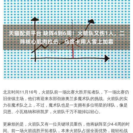
北京时间11月16号，火箭队前一场比赛大胜开拓者队，下一场比赛仍
旧坐镇主场，他们将迎来东部劲旅奥兰多魔术队的挑战。火箭队的实
力在魔术队之上，不过，魔术队也是一支拥有多位明星的球队，像是
贝恩、小瓦格纳和班凯罗，火箭队千万不能掉以轻心。
更麻烦的是，火箭队又有一位关键球员重伤，他将缺阵至少4-6周的时
间。前一场火箭战胜开拓者队，本来火箭队占据全面优势，能轻松战