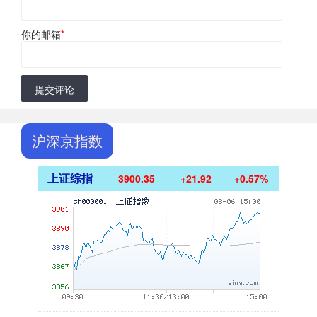
你的邮箱
*
提交评论
沪深京指数
上证综指
3900.35
+21.92
+0.57%