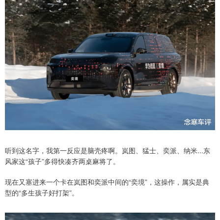
听到这名字，我第一反应是脑壳疼啊。岚图、猛士、奕派、纳米...东
风家这“孩子”多得快凑齐两桌麻将了。
现在又塞进来一个卡在岚图和奕派中间的“奕境”，这操作，属实是典
型的“多生孩子好打架”。