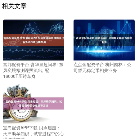
相关文章
富邦配资平台 含华量超问界! 东
点点金配资平台 杭州园林：公
风奕境寒测谍照流出, 配
司暂无稳定币相关业务
16000T压铸车身
宝尚配资APP下载 贝承启圆：
天津助孕知识，试管过程中的心