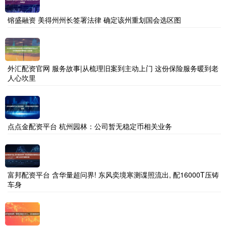
镕盛融资 美得州州长签署法律 确定该州重划国会选区图
外汇配资官网 服务故事|从梳理旧案到主动上门 这份保险服务暖到老
人心坎里
点点金配资平台 杭州园林：公司暂无稳定币相关业务
富邦配资平台 含华量超问界! 东风奕境寒测谍照流出, 配16000T压铸
车身