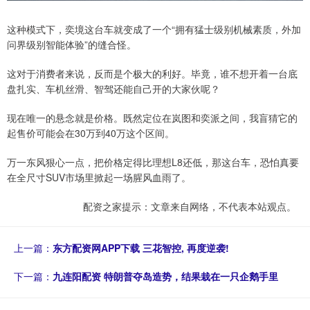
这种模式下，奕境这台车就变成了一个“拥有猛士级别机械素质，外加
问界级别智能体验”的缝合怪。
这对于消费者来说，反而是个极大的利好。毕竟，谁不想开着一台底
盘扎实、车机丝滑、智驾还能自己开的大家伙呢？
现在唯一的悬念就是价格。既然定位在岚图和奕派之间，我盲猜它的
起售价可能会在30万到40万这个区间。
万一东风狠心一点，把价格定得比理想L8还低，那这台车，恐怕真要
在全尺寸SUV市场里掀起一场腥风血雨了。
配资之家提示：文章来自网络，不代表本站观点。
上一篇：
东方配资网APP下载 三花智控, 再度逆袭!
下一篇：
九连阳配资 特朗普夺岛造势，结果栽在一只企鹅手里