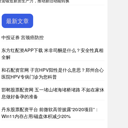
业需锻造新质生产力，推动新旧动能转换
最新文章
中投证券 宫颈癌防控
东方红配资APP下载 米非司酮是什么？安全性真相
全解
和石配资官网 子宫HPV阳性是什么意思？郑州合心
医院HPV专病门诊为您科普
邯郸股票配资网 五一堵山堵海堵桥堵路 不如在家休
息做好备孕的准备
丹东股票配资平台 前微软高管披露“20/20项目”：
Win11内存占用/磁盘体积减少20%