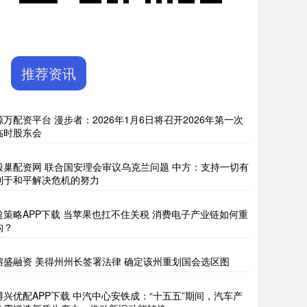
推荐资讯
源万配资平台 漫步者：2026年1月6日将召开2026年第一次
临时股东会
股巢配资网 联合国安理会审议乌克兰问题 中方：支持一切有
利于和平解决危机的努力
盈策略APP下载 当苹果也扛不住关税 消费电子产业链如何重
构？
镕盛融资 美得州州长签署法律 确定该州重划国会选区图
博兴优配APP下载 中汽中心安铁成：“十五五”期间，汽车产