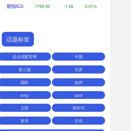
期指IC0
7730.00
-1.00
-0.01%
话题标签
启点优配官网
中国
第三届
无界
国际
如何
amp
quot
之际
新时代
发布
文化