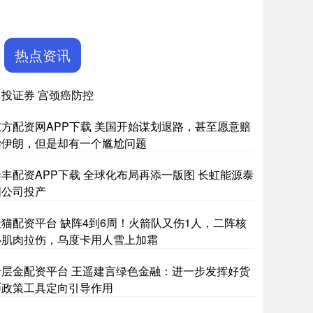
热点资讯
中投证券 宫颈癌防控
东方配资网APP下载 美国开始谋划退路，甚至愿意赔
偿伊朗，但是却有一个尴尬问题
泰丰配资APP下载 全球化布局再添一版图 长虹能源泰
国公司投产
天猫配资平台 缺阵4到6周！火箭队又伤1人，二阵核
心肌肉拉伤，乌度卡用人雪上加霜
千层金配资平台 王遥建言绿色金融：进一步发挥好货
币政策工具定向引导作用