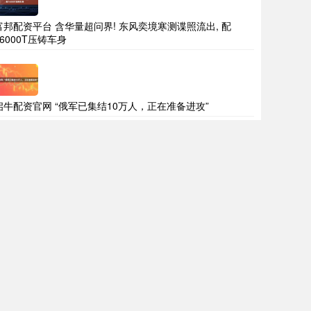
富邦配资平台 含华量超问界! 东风奕境寒测谍照流出, 配
16000T压铸车身
启牛配资官网 “俄军已集结10万人，正在准备进攻”