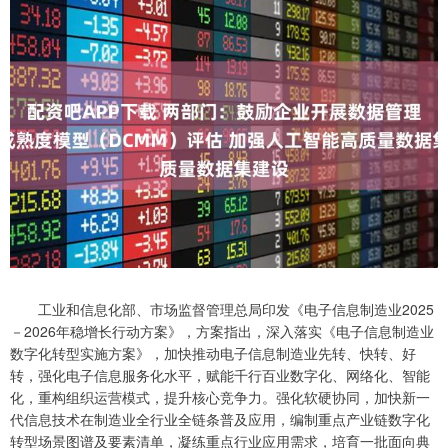
工业和信息化部、市场监督管理总局印发《电子信息制造业2025
－2026年稳增长行动方案》，方案指出，深入落实《电子信息制造业
数字化转型实施方案》，加快推动电子信息制造业先转、快转、好
转，强化电子信息服务化水平，赋能千行百业数字化、网络化、智能
化，重构组织运营模式，提升核心竞争力。强化软硬协同，加快新一
代信息技术在制造业全行业全链条普及应用，编制重点产业链数字化
转型场景图谱及要素清单，凝练重点行业应用需求，培育一批面向典