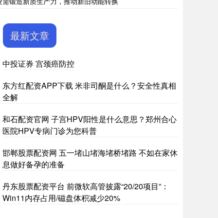
业需锻造新质生产力，推动新旧动能转换
最新文章
中投证券 宫颈癌防控
东方红配资APP下载 米非司酮是什么？安全性真相
全解
和石配资官网 子宫HPV阳性是什么意思？郑州合心
医院HPV专病门诊为您科普
邯郸股票配资网 五一堵山堵海堵桥堵路 不如在家休
息做好备孕的准备
丹东股票配资平台 前微软高管披露“20/20项目”：
Win11内存占用/磁盘体积减少20%