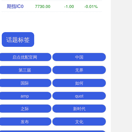
期指IC0
7730.00
-1.00
-0.01%
话题标签
启点优配官网
中国
第三届
无界
国际
如何
amp
quot
之际
新时代
发布
文化