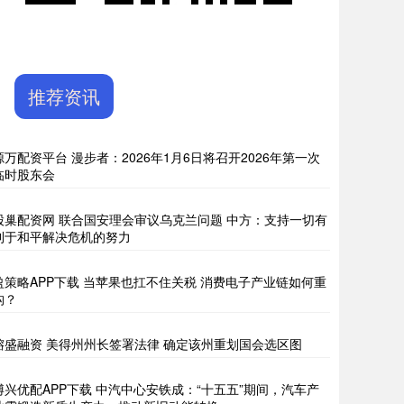
推荐资讯
源万配资平台 漫步者：2026年1月6日将召开2026年第一次
临时股东会
股巢配资网 联合国安理会审议乌克兰问题 中方：支持一切有
利于和平解决危机的努力
盈策略APP下载 当苹果也扛不住关税 消费电子产业链如何重
构？
镕盛融资 美得州州长签署法律 确定该州重划国会选区图
博兴优配APP下载 中汽中心安铁成：“十五五”期间，汽车产