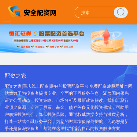
配资之家
配资之家|重庆线上配资|最好的股票配资平台|免费配资炒股网址本网
站致力于为投资者提供专业、全面的证券服务信息，涵盖国内领先
证券公司动态、投资策略、市场分析及最新政策解读。我们汇聚行
业顶尖资源，专注于股票、基金、债券等多元化投资领域，帮助用
户掌握投资机会，降低投资风险。通过权威数据支持与深度分析，
打造一站式金融服务平台，为您的财富增值保驾护航。无论您是新
手还是资深投资者，都能在这里找到适合自己的投资解决方案。