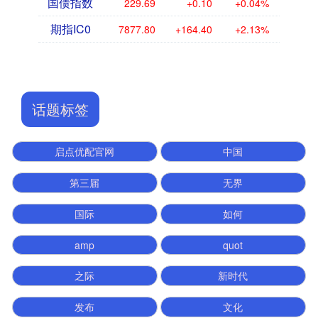
国债指数
229.69
+0.10
+0.04%
期指IC0
7877.80
+164.40
+2.13%
话题标签
启点优配官网
中国
第三届
无界
国际
如何
amp
quot
之际
新时代
发布
文化