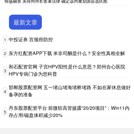
镕盛融资 美得州州长签署法律 确定该州重划国会选区图
最新文章
中投证券 宫颈癌防控
1
东方红配资APP下载 米非司酮是什么？安全性真相全解
2
和石配资官网 子宫HPV阳性是什么意思？郑州合心医院
3
HPV专病门诊为您科普
邯郸股票配资网 五一堵山堵海堵桥堵路 不如在家休息做好
4
备孕的准备
丹东股票配资平台 前微软高管披露“20/20项目”：Win11内
5
存占用/磁盘体积减少20%