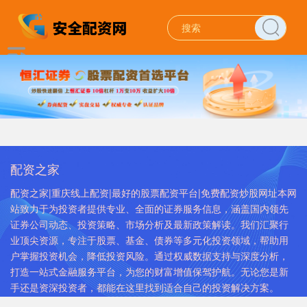
配资之家
配资之家|重庆线上配资|最好的股票配资平台|免费配资炒股网址本网
站致力于为投资者提供专业、全面的证券服务信息，涵盖国内领先
证券公司动态、投资策略、市场分析及最新政策解读。我们汇聚行
业顶尖资源，专注于股票、基金、债券等多元化投资领域，帮助用
户掌握投资机会，降低投资风险。通过权威数据支持与深度分析，
打造一站式金融服务平台，为您的财富增值保驾护航。无论您是新
手还是资深投资者，都能在这里找到适合自己的投资解决方案。