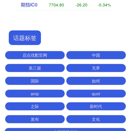
期指IC0
7704.80
-26.20
-0.34%
话题标签
启点优配官网
中国
第三届
无界
国际
如何
amp
quot
之际
新时代
发布
文化