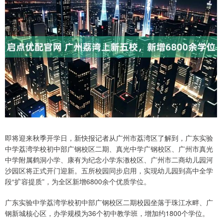
即将迎来秋季开学日，新快报记者从广州市荔湾区了解到，广东实验
中学荔湾学校初中部广钢校区二期、真光中学广钢校区、广州市真光
中学附属鹤洞小学、康有为纪念小学东漖校区、广州市二商幼儿园河
沙园区将正式开门迎新。五所校园同步启用，实现幼儿园到高中全学
段“扩容提质”，为全区新增6800余个优质学位。
广东实验中学荔湾学校初中部广钢校区二期校园坐落于珠江水畔、广
钢新城核心区，办学规模为36个初中教学班，增加约1800个学位。