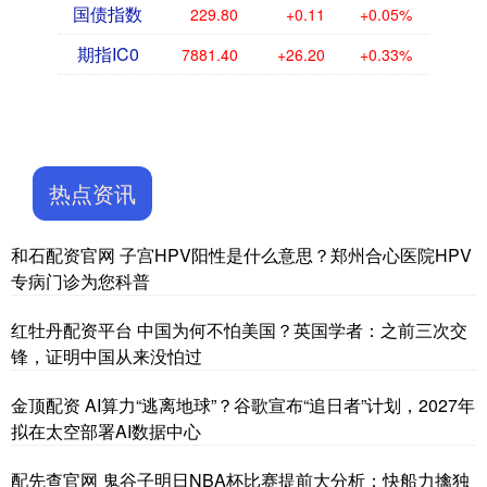
国债指数
229.80
+0.11
+0.05%
期指IC0
7881.40
+26.20
+0.33%
热点资讯
和石配资官网 子宫HPV阳性是什么意思？郑州合心医院HPV
专病门诊为您科普
红牡丹配资平台 中国为何不怕美国？英国学者：之前三次交
锋，证明中国从来没怕过
金顶配资 AI算力“逃离地球”？谷歌宣布“追日者”计划，2027年
拟在太空部署AI数据中心
配先查官网 鬼谷子明日NBA杯比赛提前大分析：快船力擒独