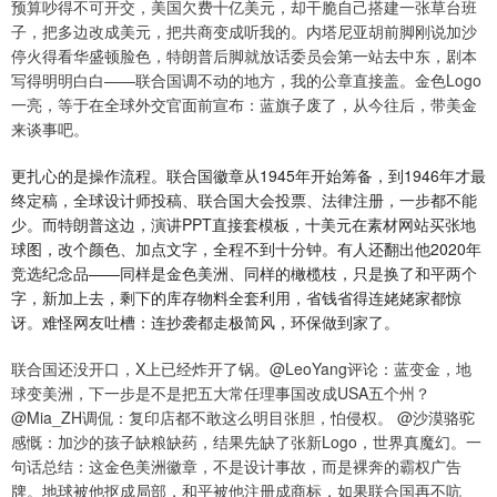
预算吵得不可开交，美国欠费十亿美元，却干脆自己搭建一张草台班
子，把多边改成美元，把共商变成听我的。内塔尼亚胡前脚刚说加沙
停火得看华盛顿脸色，特朗普后脚就放话委员会第一站去中东，剧本
写得明明白白——联合国调不动的地方，我的公章直接盖。金色Logo
一亮，等于在全球外交官面前宣布：蓝旗子废了，从今往后，带美金
来谈事吧。
更扎心的是操作流程。联合国徽章从1945年开始筹备，到1946年才最
终定稿，全球设计师投稿、联合国大会投票、法律注册，一步都不能
少。而特朗普这边，演讲PPT直接套模板，十美元在素材网站买张地
球图，改个颜色、加点文字，全程不到十分钟。有人还翻出他2020年
竞选纪念品——同样是金色美洲、同样的橄榄枝，只是换了和平两个
字，新加上去，剩下的库存物料全套利用，省钱省得连姥姥家都惊
讶。难怪网友吐槽：连抄袭都走极简风，环保做到家了。
联合国还没开口，X上已经炸开了锅。@LeoYang评论：蓝变金，地
球变美洲，下一步是不是把五大常任理事国改成USA五个州？
@Mia_ZH调侃：复印店都不敢这么明目张胆，怕侵权。 @沙漠骆驼
感慨：加沙的孩子缺粮缺药，结果先缺了张新Logo，世界真魔幻。一
句话总结：这金色美洲徽章，不是设计事故，而是裸奔的霸权广告
牌。地球被他抠成局部，和平被他注册成商标，如果联合国再不吭