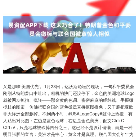
又是那味‘美国优先’。1月23日，达沃斯论坛的现场，一句和平委员会
刚刚从特朗普口中吐出，相机的快门还没停下，金色的美洲地球Logo
就被网友抓拍、疯转——那金黄的色调、密密麻麻的经纬线、手握橄
榄枝的图案，仿佛把联合国的蓝色徽章直接抠图换色，又干脆把亚欧
非大洋洲全部删掉。不到两小时，#USALogoCopy#就冲上热搜，有
人贴出对比图：左边是蓝色地球，右边是金色美洲，配文Ctrl+C
Ctrl+V，只是地球被砍掉四分之三。这已经不是设计偷懒，而是一种
明目张胆的宣言：美洲才是中心，黄金才是真理。联合国大会年年为